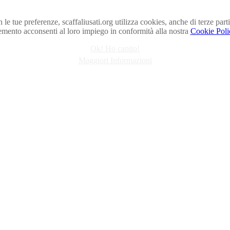
on le tue preferenze, scaffaliusati.org utilizza cookies, anche di terze p
emento acconsenti al loro impiego in conformità alla nostra
Cookie Poli
Ok! Ho capito!
Maggiori Informazioni