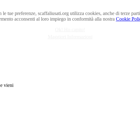
on le tue preferenze, scaffaliusati.org utilizza cookies, anche di terze p
emento acconsenti al loro impiego in conformità alla nostra
Cookie Poli
Ok! Ho capito!
Maggiori Informazioni
 e vieni